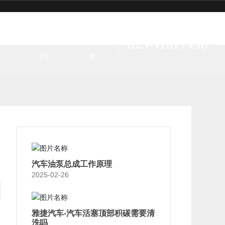
招
联系我
语言版
服务热线
023-41817446
们
本
汽车油泵总成工作原理
2025-02-26
雅捷汽车-汽车活塞顶部积碳需要清
洗吗